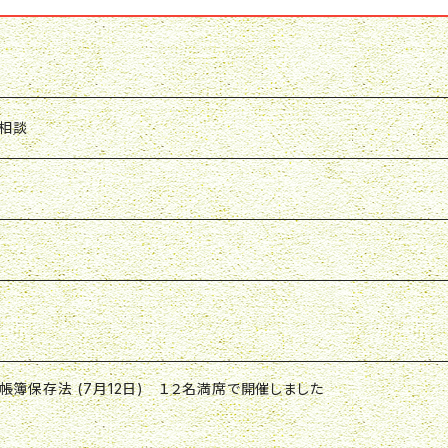
ン相談
ト
帳簿保存法 (7月12日) １２名満席で開催しました