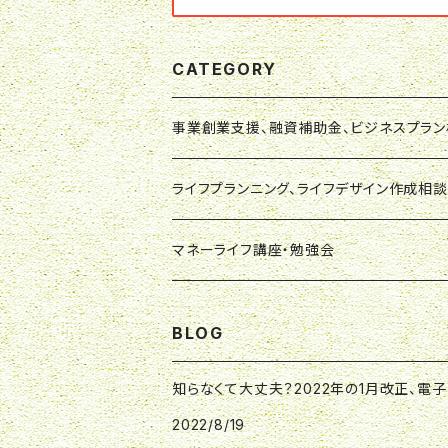
CATEGORY
事業創業支援、融資補助金、ビジネスプラ
事業創業支援相談
ライフプランニング、ライフデザイン作成相談
融資補助金相談
ライフプランニング作成相談
マネーライフ講座・勉強会
ビジネスプラン相談
ライフデザイン作成相談
マネーライフ講座
BLOG
事業・資金サポート
ライフプラン・ライフデザイン：ウエブチケッ
マネーライフ勉強会・ワークショップ
知らなくて大丈夫？2022年の1月改正、電子
2022/8/19
初回相談
事業・ビジネス：ウエブチケット
マネーライフ講座・勉強会：ウエブチケット