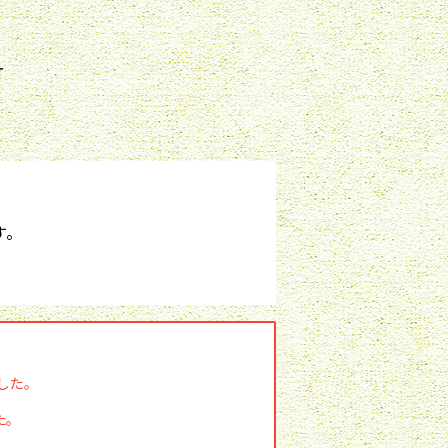
T
。
した。
た。