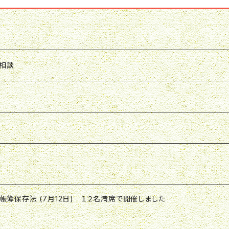
ン相談
ト
帳簿保存法 (7月12日) １２名満席で開催しました