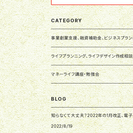
CATEGORY
事業創業支援、融資補助金、ビジネスプラ
事業創業支援相談
ライフプランニング、ライフデザイン作成相談
融資補助金相談
ライフプランニング作成相談
マネーライフ講座・勉強会
ビジネスプラン相談
ライフデザイン作成相談
マネーライフ講座
BLOG
事業・資金サポート
ライフプラン・ライフデザイン：ウエブチケッ
マネーライフ勉強会・ワークショップ
知らなくて大丈夫？2022年の1月改正、電子
2022/8/19
初回相談
事業・ビジネス：ウエブチケット
マネーライフ講座・勉強会：ウエブチケット