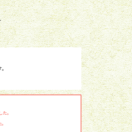
T
。
した。
た。