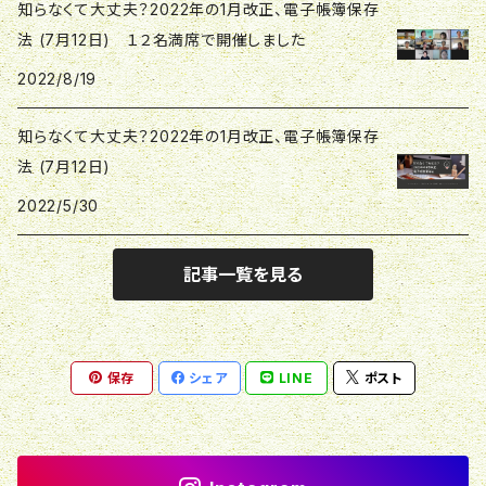
知らなくて大丈夫？2022年の1月改正、電子帳簿保存
法 (7月12日) １２名満席で開催しました
初回相談
事業・ビジネス：ウエブチケット
マネーライフ講座・勉強会：ウエブチケット
2022/8/19
知らなくて大丈夫？2022年の1月改正、電子帳簿保存
法 (7月12日)
2022/5/30
記事一覧を見る
保存
シェア
LINE
ポスト