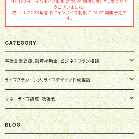
10月22日 インボイス制度について開催しました。ありがと
うございました。
次回は、2023年春頃にインボイス制度について開催予定で
す。
CATEGORY
事業創業支援、融資補助金、ビジネスプラン相談
事業創業支援相談
ライフプランニング、ライフデザイン作成相談
融資補助金相談
ライフプランニング作成相談
マネーライフ講座・勉強会
ビジネスプラン相談
ライフデザイン作成相談
マネーライフ講座
BLOG
事業・資金サポート
ライフプラン・ライフデザイン：ウエブチケット
マネーライフ勉強会・ワークショップ