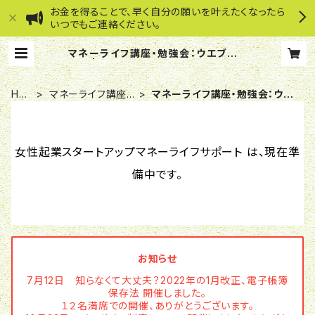
お金を得ることで、早く自分の願いを叶えたくなったら
いつでもご連絡ください。
マネーライフ講座・勉強会：ウエブチケ
ット | 女性起業スタートアップマネー
ライフサポート
HO
マネーライフ講座・
マネーライフ講座・勉強会：ウエ
ME
勉強会
ブチケット
女性起業スタートアップマネーライフサポート は、現在準
備中です。
お知らせ
7月12日 知らなくて大丈夫？2022年の1月改正、電子帳簿
保存法 開催しました。
１２名満席での開催、ありがとうございます。