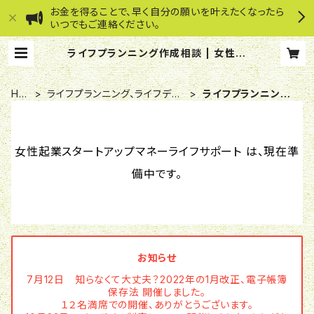
お金を得ることで、早く自分の願いを叶えたくなったら
いつでもご連絡ください。
ライフプランニング作成相談 | 女性起
業スタートアップマネーライフサポー
ト
HO
ライフプランニング、ライフデザ
ライフプランニング
ME
イン作成相談
作成相談
女性起業スタートアップマネーライフサポート は、現在準
備中です。
お知らせ
7月12日 知らなくて大丈夫？2022年の1月改正、電子帳簿
保存法 開催しました。
１２名満席での開催、ありがとうございます。