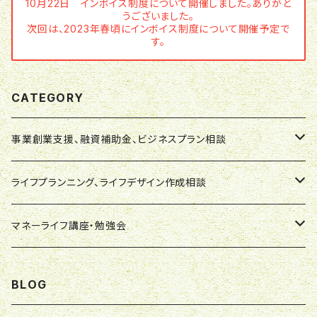
10月22日 インボイス制度について開催しました。ありがと
うございました。
次回は、2023年春頃にインボイス制度について開催予定で
す。
CATEGORY
事業創業支援、融資補助金、ビジネスプラン相談
事業創業支援相談
ライフプランニング、ライフデザイン作成相談
融資補助金相談
ライフプランニング作成相談
マネーライフ講座・勉強会
ビジネスプラン相談
ライフデザイン作成相談
マネーライフ講座
BLOG
事業・資金サポート
ライフプラン・ライフデザイン：ウエブチケット
マネーライフ勉強会・ワークショップ