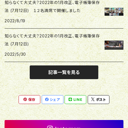
知らなくて大丈夫？2022年の1月改正、電子帳簿保存
法 (7月12日) １２名満席で開催しました
初回相談
事業・ビジネス：ウエブチケット
マネーライフ講座・勉強会：ウエブチケット
2022/8/19
知らなくて大丈夫？2022年の1月改正、電子帳簿保存
法 (7月12日)
2022/5/30
記事一覧を見る
保存
シェア
LINE
ポスト